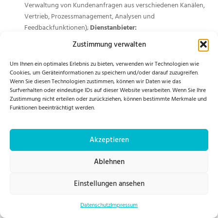
Verwaltung von Kundenanfragen aus verschiedenen Kanälen,
Vertrieb, Prozessmanagement, Analysen und
Feedbackfunktionen);
Dienstanbieter:
weclapp SE, Neue Mainzer Straße 66 – 68, 60311 Frankfurt am
Zustimmung verwalten
Main, Deutschland;
Rechtsgrundlagen:
Vertragserfüllung und vorvertragliche Anfragen (Art. 6 Abs. 1 S. 1
Um Ihnen ein optimales Erlebnis zu bieten, verwenden wir Technologien wie
lit. b) DSGVO), Berechtigte Interessen (Art. 6 Abs. 1 S. 1 lit. f)
Cookies, um Geräteinformationen zu speichern und/oder darauf zuzugreifen.
Wenn Sie diesen Technologien zustimmen, können wir Daten wie das
DSGVO);
Website:
Surfverhalten oder eindeutige IDs auf dieser Website verarbeiten. Wenn Sie Ihre
https://www.weclapp.com/de/
.
Zustimmung nicht erteilen oder zurückziehen, können bestimmte Merkmale und
Datenschutzerklärung:
Funktionen beeinträchtigt werden.
https://www.weclapp.com/
.
Blogs und Publikationsmedien
Akzeptieren
Wir nutzen Blogs oder vergleichbare Mittel der Onlinekommunikation
und Publikation (nachfolgend „Publikationsmedium“). Die Daten der
Ablehnen
Leser werden für die Zwecke des Publikationsmediums nur insoweit
verarbeitet, als es für dessen Darstellung und die Kommunikation
Einstellungen ansehen
zwischen Autoren und Lesern oder aus Gründen der Sicherheit
erforderlich ist. Im Übrigen verweisen wir auf die Informationen zur
Datenschutz
Impressum
Verarbeitung der Besucher unseres Publikationsmediums im Rahmen