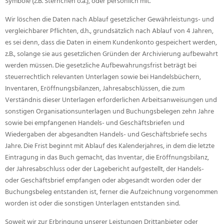
Symbole (z.B. Sternchen o.ä.), oder persönlich mit.
Wir löschen die Daten nach Ablauf gesetzlicher Gewährleistungs- und
vergleichbarer Pflichten, d.h., grundsätzlich nach Ablauf von 4 Jahren,
es sei denn, dass die Daten in einem Kundenkonto gespeichert werden,
z.B., solange sie aus gesetzlichen Gründen der Archivierung aufbewahrt
werden müssen. Die gesetzliche Aufbewahrungsfrist beträgt bei
steuerrechtlich relevanten Unterlagen sowie bei Handelsbüchern,
Inventaren, Eröffnungsbilanzen, Jahresabschlüssen, die zum
Verständnis dieser Unterlagen erforderlichen Arbeitsanweisungen und
sonstigen Organisationsunterlagen und Buchungsbelegen zehn Jahre
sowie bei empfangenen Handels- und Geschäftsbriefen und
Wiedergaben der abgesandten Handels- und Geschäftsbriefe sechs
Jahre. Die Frist beginnt mit Ablauf des Kalenderjahres, in dem die letzte
Eintragung in das Buch gemacht, das Inventar, die Eröffnungsbilanz,
der Jahresabschluss oder der Lagebericht aufgestellt, der Handels-
oder Geschäftsbrief empfangen oder abgesandt worden oder der
Buchungsbeleg entstanden ist, ferner die Aufzeichnung vorgenommen
worden ist oder die sonstigen Unterlagen entstanden sind.
Soweit wir zur Erbringung unserer Leistungen Drittanbieter oder