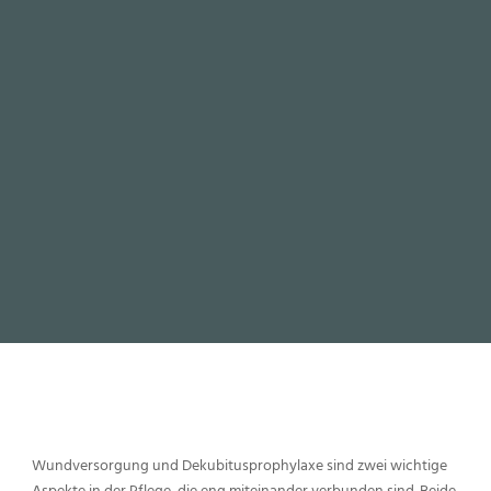
Wundversorgung und Dekubitusprophylaxe sind zwei wichtige
Aspekte in der Pflege, die eng miteinander verbunden sind. Beide