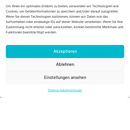
Um Ihnen ein optimales Erlebnis zu bieten, verwenden wir Technologien wie
Ernährungsstrategien in der Pflege
Cookies, um Geräteinformationen zu speichern und/oder darauf zuzugreifen.
Wenn Sie diesen Technologien zustimmen, können wir Daten wie das
Surfverhalten oder eindeutige IDs auf dieser Website verarbeiten. Wenn Sie Ihre
Zustimmung nicht erteilen oder zurückziehen, können bestimmte Merkmale und
Was ist Intensivpflege
Funktionen beeinträchtigt werden.
Schmerzlinderung in der Pflege – Strategien
Akzeptieren
und Ansätze
Ablehnen
Weitere Beiträge in unserem Pflegeratgeber
Einstellungen ansehen
Datenschutz
Impressum