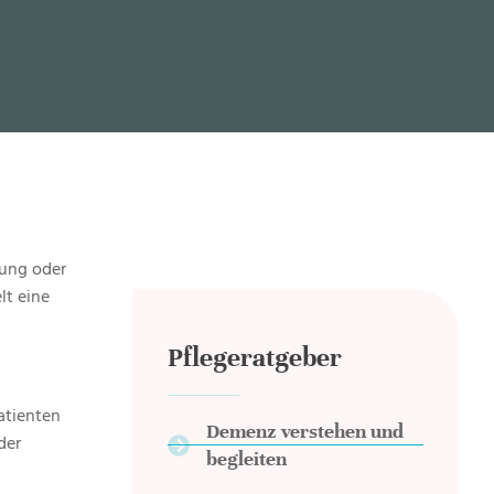
zung oder
lt eine
Pflegeratgeber
atienten
Demenz verstehen und
der
begleiten