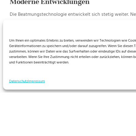
Moderne Entwicklungen
Die Beatmungstechnologie entwickelt sich stetig weiter. N
Betreuung, auch in der häuslichen Umgebung. Dies kann die
gleichzeitig Angehörige und Pflegepersonal entlasten
.
Um Ihnen ein optimales Erlebnis zu bieten, verwenden wir Technologien wie Cook
Geräteinformationen zu speichern und/oder darauf zuzugreifen. Wenn Sie diesen 
Zusammenfassend lässt sich sagen, dass Beatmungsgeräte f
zustimmen, können wir Daten wie das Surfverhalten oder eindeutige IDs auf diese
kritische Gesundheitszustände zu überwinden. Gleichzeitig e
verarbeiten. Wenn Sie Ihre Zustimmung nicht erteilen oder zurückziehen, können
um die bestmöglichen Ergebnisse für den Patienten zu erziel
und Funktionen beeinträchtigt werden.
Datenschutz
Impressum