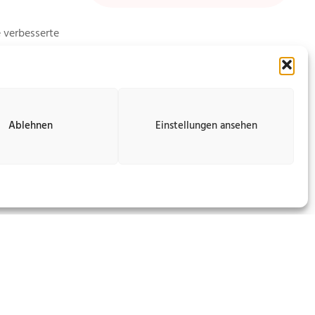
 verbesserte
steigern und
geben,
Ablehnen
Einstellungen ansehen
le Betreuung,