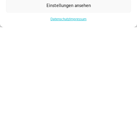
Schmerzlinderung in der Pflege – Strategien
Einstellungen ansehen
und Ansätze
Datenschutz
Impressum
Weitere Beiträge in unserem Pflegeratgeber
HOLLER MEDIC Medizinische Versorgung bietet spezialisierte
außerklinische Intensivpflege und individuelle